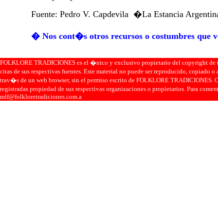
Fuente: Pedro V. Capdevila �La Estancia Argenti
� Nos cont�s otros recursos o costumbres que v
FOLKLORE TRADICIONES es el �nico y exclusivo propietario del copyright de todo 
citas de sus respectivas fuentes. Este material no puede ser reproducido, copiado
trav�s de un web browser, sin el permiso escrito de FOLKLORE TRADICIONES. O
registradas propiedad de sus respectivas organizaciones o propietarios. Para comen
mlf@folkloretradiciones.com.a