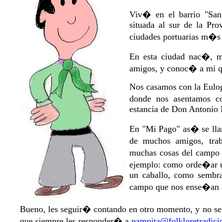
Viv� en el barrio "Sa
situada al sur de la Pr
ciudades portuarias m�s 
En esta ciudad nac�, 
amigos, y conoc� a mi q
Nos casamos con la Eulo
donde nos asentamos c
estancia de Don Antonio
En "Mi Pago" as� se lla
de muchos amigos, tr
muchas cosas del campo 
ejemplo: como orde�ar u
un caballo, como sembrar
campo que nos ense�an a 
Bueno, les seguir� contando en otro momento, y no se 
que siempre les responder� a
pampita@folkloretradici