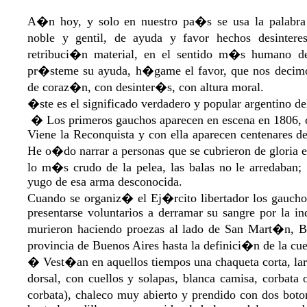
A�n hoy, y solo en nuestro pa�s se usa la palabr
noble y gentil, de ayuda y favor hechos desintere
retribuci�n material, en el sentido m�s humano 
pr�steme su ayuda, h�game el favor, que nos decimos
de coraz�n, con desinter�s, con altura moral.
�ste es el significado verdadero y popular argentino d
� Los primeros gauchos aparecen en escena en 1806, c
Viene la Reconquista y con ella aparecen centenares de
He o�do narrar a personas que se cubrieron de gloria e
lo m�s crudo de la pelea, las balas no le arredaban; 
yugo de esa arma desconocida.
Cuando se organiz� el Ej�rcito libertador los gaucho
presentarse voluntarios a derramar su sangre por la i
murieron haciendo proezas al lado de San Mart�n
provincia de Buenos Aires hasta la definici�n de la c
� Vest�an en aquellos tiempos una chaqueta corta, la
dorsal, con cuellos y solapas, blanca camisa, corbata
corbata), chaleco muy abierto y prendido con dos boto