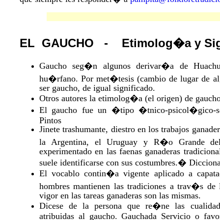
EL GAUCHO - Etimolog�a y Signi
Gaucho seg�n algunos derivar�a de Huachu 
hu�rfano. Por met�tesis (cambio de lugar de a
ser gaucho, de igual significado.
Otros autores la etimolog�a (el origen) de gaucho
El gaucho fue un �tipo �tnico-psicol�gico-s
Pintos
Jinete trashumante, diestro en los trabajos ganade
la Argentina, el Uruguay y R�o Grande de
experimentado en las faenas ganaderas tradicional
suele identificarse con sus costumbres.� Diccion
El vocablo contin�a vigente aplicado a capata
hombres mantienen las tradiciones a trav�s de 
vigor en las tareas ganaderas son las mismas.
Dicese de la persona que re�ne las cualidad
atribuidas al gaucho. Gauchada Servicio o favo