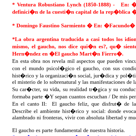
* Ventura Robustiano Lynch (1850-1888) - En: � 
definici�n de la cuesti�n capital de la rep�blica �
* Domingo Faustino Sarmiento � En: �Facundo�
*La obra argentina traducida a casi todos los idi
mismo, el gaucho, nos dice qui�n es?, qu� siente
Hern�ndez en �El gaucho Mart�n Fierro�.
En esta obra nos revela mil aspectos que pueden vinc
con el mundo psicol�gico el gaucho, con sus condic
hist�rico y la organizaci�n social, jur�dica y pol�tic
el misterio de lo sobrenatural y las manifestaciones de l
Su car�cter, su vida, su realidad tr�gica y su conduc
formaba parte �Y sepan cuantos escuchan / De mis pena
En el canto II: El gaucho feliz, que disfrut� de 
Describe el ambiente hist�rico y social: donde evoc
alambrado ni fronteras, vivir con absoluta libertad y m
El gaucho es parte fundamental de nuestra historia.