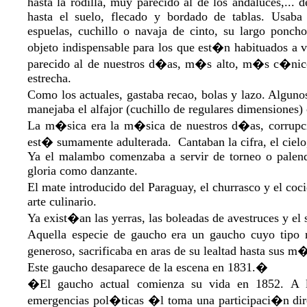
hasta la rodilla, muy parecido al de los andaluces,... 
hasta el suelo, flecado y bordado de tablas. Usaba
espuelas, cuchillo o navaja de cinto, su largo ponc
objeto indispensable para los que est�n habituados a v
parecido al de nuestros d�as, m�s alto, m�s c�nico
estrecha.
Como los actuales, gastaba recao, bolas y lazo. Alguno
manejaba el alfajor (cuchillo de regulares dimensiones) 
La m�sica era la m�sica de nuestros d�as, corrupci
est� sumamente adulterada. Cantaban la cifra, el cielo,
Ya el malambo comenzaba a servir de torneo o palenq
gloria como danzante.
El mate introducido del Paraguay, el churrasco y el coc
arte culinario.
Ya exist�an las yerras, las boleadas de avestruces y el s
Aquella especie de gaucho era un gaucho cuyo tipo n
generoso, sacrificaba en aras de su lealtad hasta sus m
Este gaucho desaparece de la escena en 1831.�
�El gaucho actual comienza su vida en 1852. A l
emergencias pol�ticas �l toma una participaci�n dir