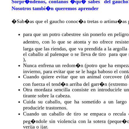
Sorpr�ndenos, contanos �qu� sabes del gaucho?
Nosotros tambi�n queremos aprender
�Sab�as que el gaucho conoc�a tretas o artima�as pa
para que un potro cabestree sin ponerlo en pelig
adentro, con lo que se atonta y no ofrece resist
larga que las riendas, que va prendida a la argolla
el caballo al palenque o se lleva de tiro para que 
),
Nunca enfrena un redom�n (potro que ha empezad
invierno, para evitar que se le haga baboso el cont
Cuando quiere evitar que un animal corcovee (d
con fuerza el tend�n arriba del garr�n (extremo d
Otra mordaza sencilla consiste en introducirle 
tirante sobre la cabeza.
Cuida su caballo, que ha sometido a un largo
producirle trastornos.
Cuando un caballo de tiro se empaca o recula e
peg�ndole sin violencia con la sotera (peque�o
verija o ijar.