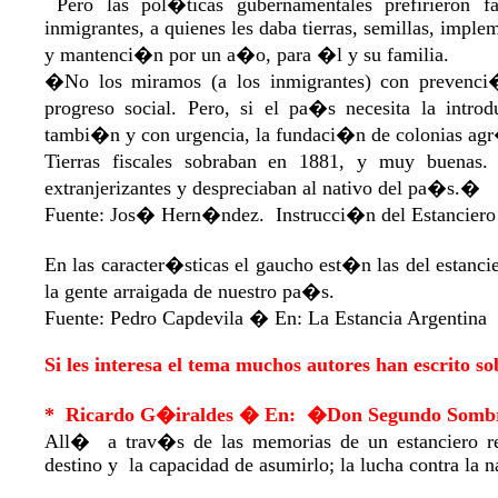
Pero las pol�ticas gubernamentales prefirieron fa
inmigrantes, a quienes les daba tierras, semillas, impl
y mantenci�n por un a�o, para �l y su familia.
�No los miramos (a los inmigrantes) con prevenci�
progreso social. Pero, si el pa�s necesita la intro
tambi�n y con urgencia, la fundaci�n de colonias agr
Tierras fiscales sobraban en 1881, y muy buenas. 
extranjerizantes y despreciaban al nativo del pa�s.�
Fuente: Jos� Hern�ndez. Instrucci�n del Estanciero
En las caracter�sticas el gaucho est�n las del estanc
la gente arraigada de nue
Fuente: Pedro Capdevila � En: La Estancia Argentina
Si les interesa el tema muchos autores han escrito so
* Ricardo G�iraldes � En: �Don Segundo Som
All� a trav�s de las memorias de un estanciero re
destino y la capacidad de asumirlo; la lucha contra la na