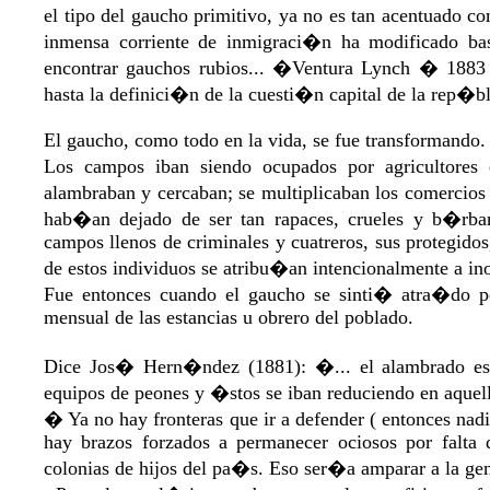
el tipo del gaucho primitivo, ya no es tan acentuado 
inmensa corriente de inmigraci�n ha modificado bas
encontrar gauchos rubios... �Ventura Lynch � 188
hasta la definici�n de la cuesti�n capital de la rep�b
El gaucho, como todo en la vida, se fue transformando.
Los campos iban siendo ocupados por agricultores e
alambraban y cercaban; se multiplicaban los comercios 
hab�an dejado de ser tan rapaces, crueles y b�rbar
campos llenos de criminales y cuatreros, sus protegido
de estos individuos se atribu�an intencionalmente a in
Fue entonces cuando el gaucho se sinti� atra�do po
mensual de las estancias u obrero del poblado.
Dice Jos� Hern�ndez (1881): �... el alambrado est
equipos de peones y �stos se iban reduciendo en aque
� Ya no hay fronteras que ir a defender ( entonces nad
hay brazos forzados a permanecer ociosos por falta 
colonias de hijos del pa�s. Eso ser�a amparar a la g