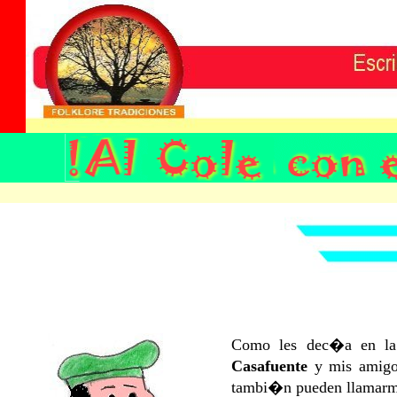
Como les dec�a en la
Casafuente
y mis amig
tambi�n pueden llamar