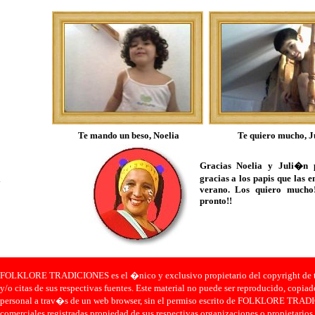
Te mando un beso, Noelia
Te quiero mucho, J
Gracias Noelia y Juli�n p
gracias a los papis que las 
verano. Los quiero mucho
pronto!!
FOLKLORE TRADICIONES es el �nico y exclusivo propietario del copyright de todo 
y/o citas de sus respectivas fuentes. Este material no puede ser reproducido, cop
personal a trav�s de un web browser, sin el permiso escrito de FOLKLORE TRA
comerciales registradas propiedad de sus respectivas organizaciones o propietario