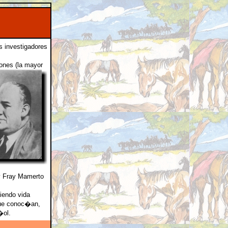
s investigadores
nes (la
mayor
y Fray Mamerto
iendo vida
que conoc�an,
�ol.