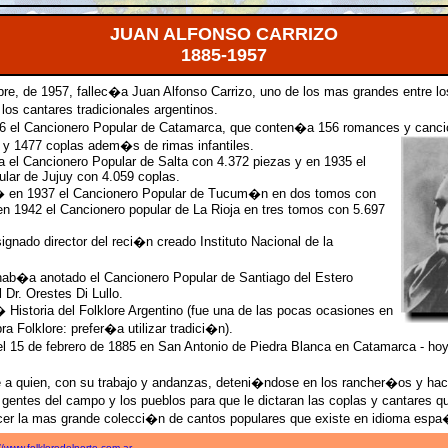
JUAN ALFONSO CARRIZO
1885-1957
bre, de 1957, fallec�a Juan Alfonso Carrizo, uno de los mas grandes entre lo
los cantares tradicionales argentinos.
6 el Cancionero Popular de Catamarca, que conten�a 156 romances y cancio
y 1477 coplas adem�s de rimas infantiles.
a el Cancionero Popular de Salta con 4.372 piezas y en 1935 el
lar de Jujuy con 4.059 coplas.
� en 1937 el Cancionero Popular de Tucum�n en dos tomos con
en 1942 el Cancionero popular de La Rioja en tres tomos con 5.697
ignado director del reci�n creado Instituto Nacional de la
ab�a anotado el Cancionero Popular de Santiago del Estero
 Dr. Orestes Di Lullo.
 Historia del Folklore Argentino (fue una de las pocas ocasiones en
ra Folklore: prefer�a utilizar tradici�n).
l 15 de febrero de 1885 en San Antonio de Piedra Blanca en Catamarca - ho
a quien, con su trabajo y andanzas, deteni�ndose en los rancher�os y hac
entes del campo y los pueblos para que le dictaran las coplas y cantares 
cer la mas grande colecci�n de cantos populares que existe en idioma espa
//www.folkloredelnorte.com.ar