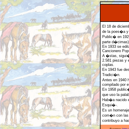
El 18 de diciem
de la poes�a y 
Public� en 192
parte d�cimas) 
En 1933 se edit
Cancionero Popu
A �stas, sigui
2.581 piezas y 
coplas.
En 1943 fue des
Tradici�n.
Antes en 1940 h
compilado por el
En 1958 public�
que uso la palab
Hab�a nacido e
Esqui�-.
Es un homenaje 
com�n con las g
contribuyo a ha
Fuentes:
http: