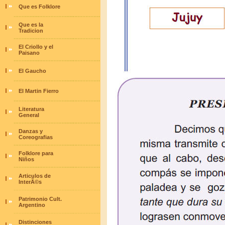
Que es Folklore
Que es la
Tradicion
El Criollo y el
Paisano
El Gaucho
El Martin Fierro
Literatura
General
Danzas y
Coreografias
Folklore para
Niños
Articulos de
InterÃ©s
Patrimonio Cult.
Argentino
Distinciones