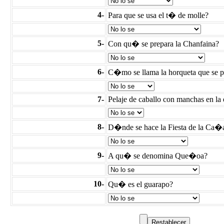
4-
Para que se usa el t� de molle?
5-
Con qu� se prepara la Chanfaina?
6-
C�mo se llama la horqueta que se p
7-
Pelaje de caballo con manchas en la 
8-
D�nde se hace la Fiesta de la Ca
9-
A qu� se denomina Que�oa?
10-
Qu� es el guarapo?