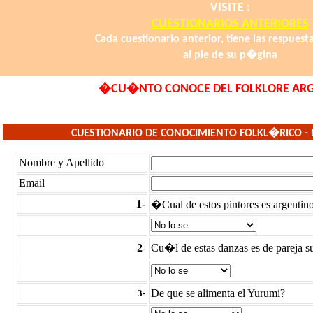
VISITE :
CUESTIONARIOS ANTERIORES
Cada cuestionario anterior, tiene las respuest
al pie de su p�gina
�CU�NTO CONOCE DEL FOLKLORE ARG
CUESTIONARIO
DE CONOCIMIENTO FOLKL�RICO
-
Nombre y Apellido
Email
1-
�Cual de estos pintores es argentin
2
Cu�l de estas danzas es de pareja su
-
De que se alimenta el Yurumi?
3-